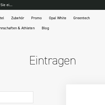
Melden Sie sich für unseren Newsletter an und erhalten Sie einen 10% Rabatt-Gutschein
tel
Zubehör
Promo
Opal White
Greentech
nschaften & Athleten
Blog
Eintragen