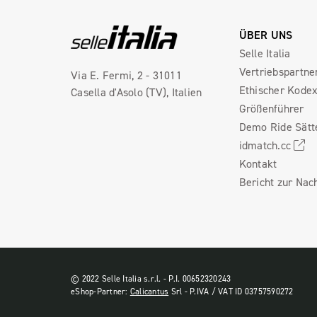
ÜBER UNS
Selle Italia
Vertriebspartne
Via E. Fermi, 2 - 31011
Ethischer Kode
Casella d'Asolo (TV), Italien
Größenführer
Demo Ride Sätt
idmatch.cc
Kontakt
Bericht zur Nach
© 2022 Selle Italia s.r.l. - P.I. 00652320243
eShop-Partner:
Calicantus
Srl - P.IVA / VAT ID 03757590272