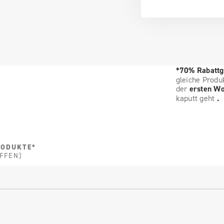
*70% Rabattg
gleiche Produ
der
ersten W
kaputt geht
.
RODUKTE*
FFEN)