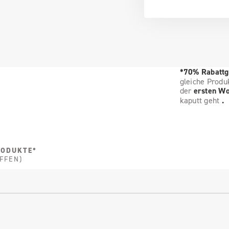
*70% Rabattg
gleiche Produ
der
ersten W
kaputt geht
.
RODUKTE*
FFEN)