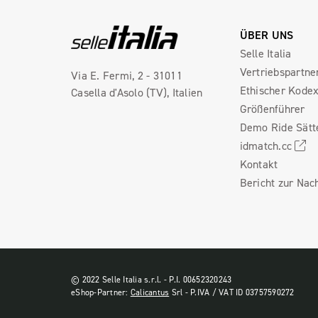
ÜBER UNS
Selle Italia
Vertriebspartne
Via E. Fermi, 2 - 31011
Ethischer Kode
Casella d'Asolo (TV), Italien
Größenführer
Demo Ride Sätt
idmatch.cc
Kontakt
Bericht zur Nach
© 2022 Selle Italia s.r.l. - P.I. 00652320243
eShop-Partner:
Calicantus
Srl - P.IVA / VAT ID 03757590272