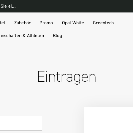
Melden Sie sich für unseren Newsletter an und erhalten Sie einen 10% Rabatt-Gutschein
tel
Zubehör
Promo
Opal White
Greentech
nschaften & Athleten
Blog
Eintragen