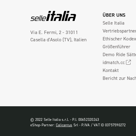
ÜBER UNS
Selle Italia
Vertriebspartne
Via E. Fermi, 2 - 31011
Ethischer Kode
Casella d'Asolo (TV), Italien
Größenführer
Demo Ride Sätt
idmatch.cc
Kontakt
Bericht zur Nach
© 2022 Selle Italia s.r.l. - P.I. 00652320243
eShop-Partner:
Calicantus
Srl - P.IVA / VAT ID 03757590272