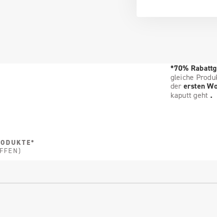
*70% Rabattg
gleiche Produ
der
ersten W
kaputt geht
.
RODUKTE*
FFEN)