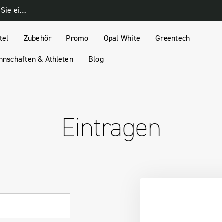
Melden Sie sich für unseren Newsletter an und erhalten Sie einen 10% Rabatt-Gutschein
tel
Zubehör
Promo
Opal White
Greentech
nschaften & Athleten
Blog
Eintragen