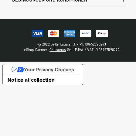
© 2022 Selle Italia s.r.l. - P.I. 00652320243
eShop-Partner:
Calicantus
Srl - P.IVA / VAT ID 03757590272
Your Privacy Choices
Notice at collection