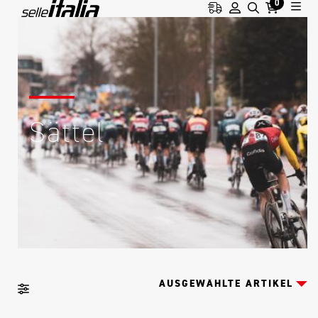
0
Sättel