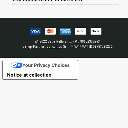
© 2022 Selle Italia s.r.l. - P.I. 00652320243
eShop-Partner:
Calicantus
Srl - P.IVA / VAT ID 03757590272
Your Privacy Choices
Notice at collection