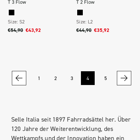
T 3 Flow
T 2 Flow
Size:
S2
Size:
L2
€54,90
€43,92
€44,90
€35,92
1
2
3
4
5
Selle Italia seit 1897 Fahrradsättel her. Über
120 Jahre der Weiterentwicklung, des
Wettkampfs und der Innovation haben ein