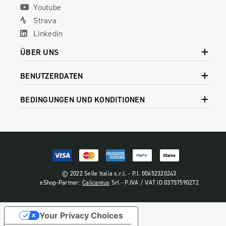
Youtube
Strava
Linkedin
ÜBER UNS
BENUTZERDATEN
BEDINGUNGEN UND KONDITIONEN
© 2022 Selle Italia s.r.l. - P.I. 00652320243
eShop-Partner:
Calicantus
Srl - P.IVA / VAT ID 03757590272
Your Privacy Choices