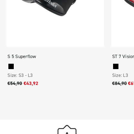
S 5 Superflow
ST 7 Visio
Size:
S3 -
L3
Size:
L3
€54,90
€43,92
€84,90
€6