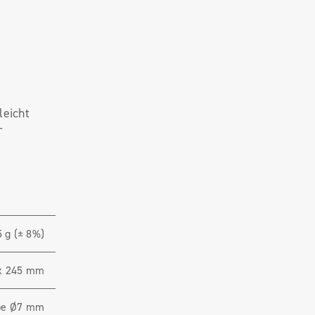
leicht
-
 g (± 8%)
x 245 mm
be Ø7 mm