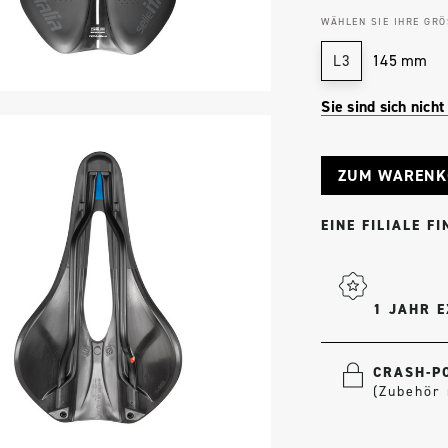
WÄHLEN SIE IHRE GRÖ
145 mm
L3
Sie sind sich nicht
Aktueller
Bestand:
EINE FILIALE F
1 JAHR 
CRASH-P
(Zubehör 