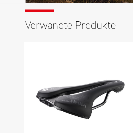
Verwandte Produkte
S
-17 %