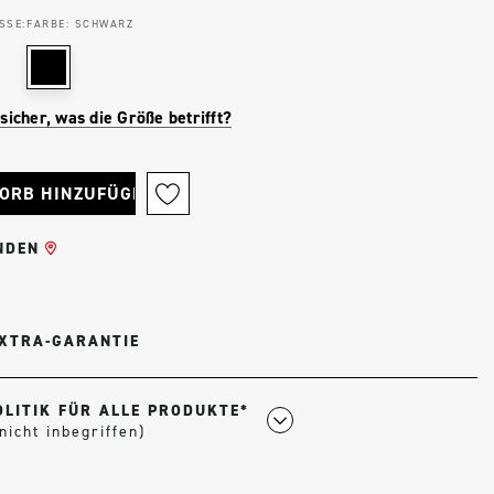
SSE:
FARBE:
SCHWARZ
 sicher, was die Größe betrifft?
INDEN
EXTRA-GARANTIE
OLITIK FÜR ALLE PRODUKTE*
nicht inbegriffen)