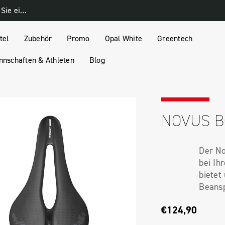
Melden Sie sich für unseren Newsletter an und erhalten Sie einen 10% Rabatt-Gutschein
tel
Zubehör
Promo
Opal White
Greentech
nschaften & Athleten
Blog
NOVUS B
Der No
bei Ih
bietet
Beansp
€124,90