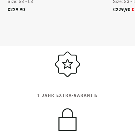
Size:
S3 -
L3
Size:
S3 -
€229,90
€229,90
€
1 JAHR EXTRA-GARANTIE