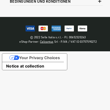
BEDINGUNGEN UND KONDITIONEN
© 2022 Selle Italia s.r.l. - P.I. 00652320243
eShop-Partner:
Calicantus
Srl - P.IVA / VAT ID 03757590272
Your Privacy Choices
Notice at collection