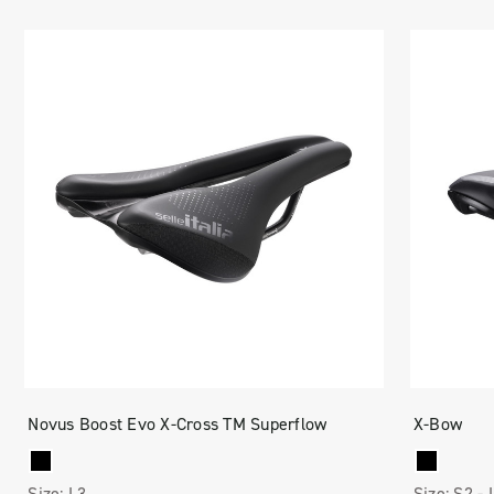
Novus Boost Evo X-Cross TM Superflow
X-Bow
Size:
L3
Size:
S2 -