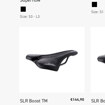
Superflow
Size:
S1
Size:
S3 -
L3
€144,90
SLR Boost TM
SLR Bo