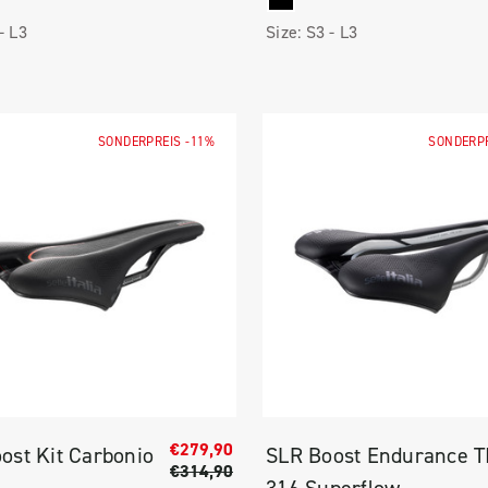
 -
L3
Size:
S3 -
L3
SONDERPREIS
-11%
SONDERP
€279,90
ost Kit Carbonio
SLR Boost Endurance T
€314,90