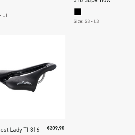
316 Superflow
 -
L1
Size:
S3 -
L3
€209,90
ost Lady TI 316