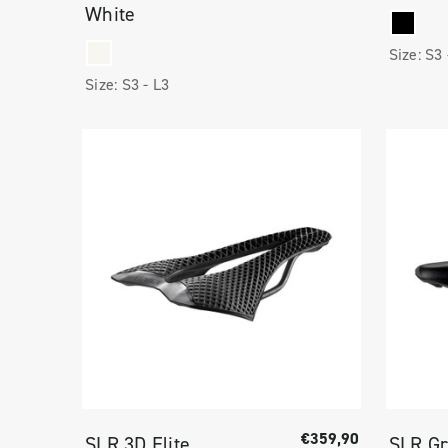
White
Size:
S3
Size:
S3 -
L3
€359,90
SLR 3D Elite
SLR Gr