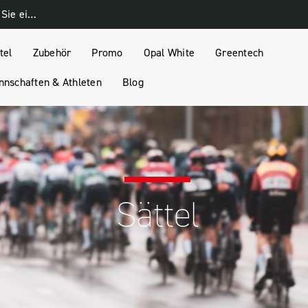
Melden Sie sich für unseren Newsletter an und erhalten Sie einen 10% Rabatt-Gutschein
tel
Zubehör
Promo
Opal White
Greentech
nschaften & Athleten
Blog
Sättel