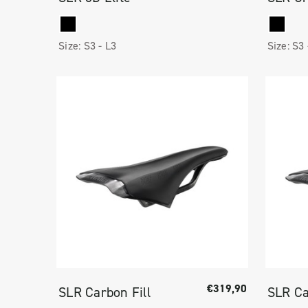
Size:
S3 -
L3
Size:
S3
€319,90
SLR Carbon Fill
SLR C