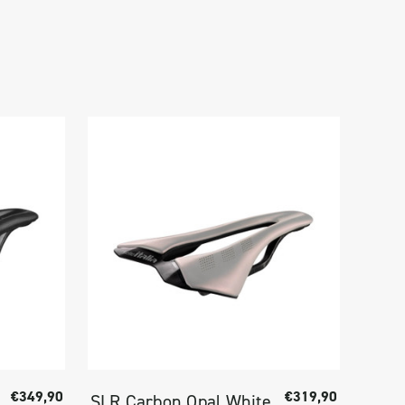
€349,90
€319,90
SLR Carbon Opal White