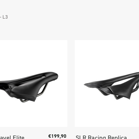
 -
L3
€199,90
avel Elite
SLR Racing Replica