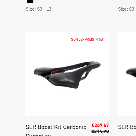
Size:
S3 -
L3
Size:
S3
SONDERPREIS
-15%
€267,67
SLR Boost Kit Carbonio
SLR Bo
€314,90