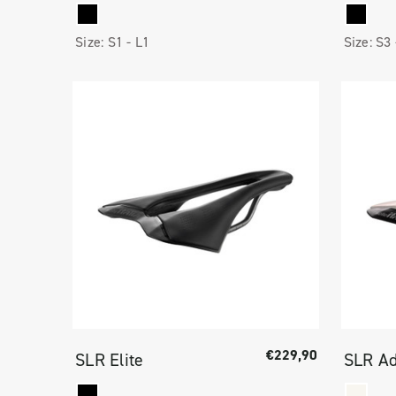
Size:
S1 -
L1
Size:
S3
€229,90
SLR Elite
SLR Ad