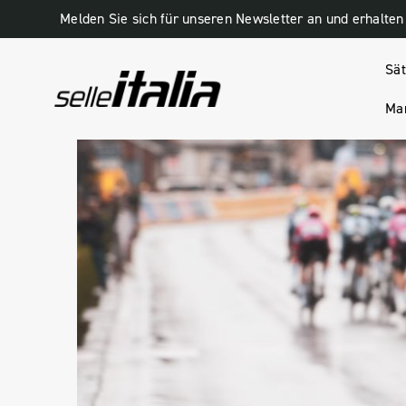
Sät
Man