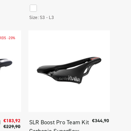
White
Size:
S3 -
L3
REIS
-20%
€183,92
€344,90
I
SLR Boost Pro Team Kit
€229,90